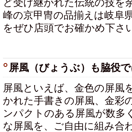
ど受け継がれた伝統の技を
峰の京甲冑の品揃えは岐阜
をぜひ店頭でお確かめ下さ
屏風（びょうぶ）も脇役で
屏風といえば、金色の屏風
かれた手書きの屏風、金彩
ンパクトのある屏風が数多
な屏風を、ご自由に組み合