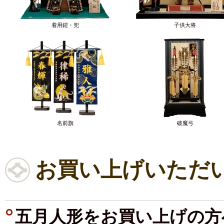
着用鎧・兜
子供大将
名前旗
破魔弓
お買い上げいただ
五月人形をお買い上げの方