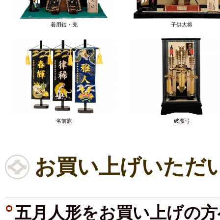
着用鎧・兜
子供大将
名前旗
破魔弓
お買い上げいただ
五月人形をお買い上げの方