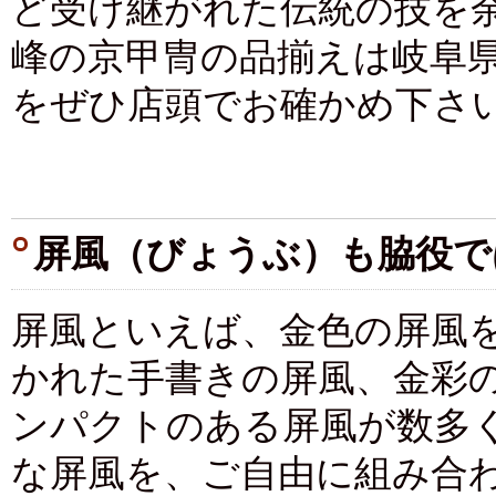
ど受け継がれた伝統の技を
峰の京甲冑の品揃えは岐阜
をぜひ店頭でお確かめ下さ
屏風（びょうぶ）も脇役で
屏風といえば、金色の屏風
かれた手書きの屏風、金彩
ンパクトのある屏風が数多
な屏風を、ご自由に組み合